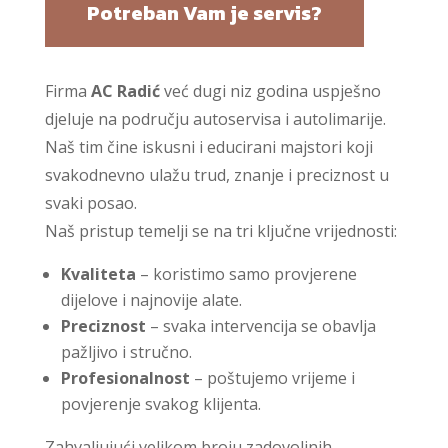
Potreban Vam je servis?
Firma
AC Radić
već dugi niz godina uspješno
djeluje na području autoservisa i autolimarije.
Naš tim čine iskusni i educirani majstori koji
svakodnevno ulažu trud, znanje i preciznost u
svaki posao.
Naš pristup temelji se na tri ključne vrijednosti:
Kvaliteta
– koristimo samo provjerene
dijelove i najnovije alate.
Preciznost
– svaka intervencija se obavlja
pažljivo i stručno.
Profesionalnost
– poštujemo vrijeme i
povjerenje svakog klijenta.
Zahvaljujući velikom broju zadovoljnih