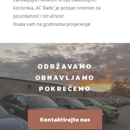
korisnika, AC Radić je postao sinonim za
pouzdanost i stručnost.
Hvala vam na godinama povjerenja!
ODRŽAVAMO
OBNAVLJAMO
POKREĆEMO
Kontaktirajte nas