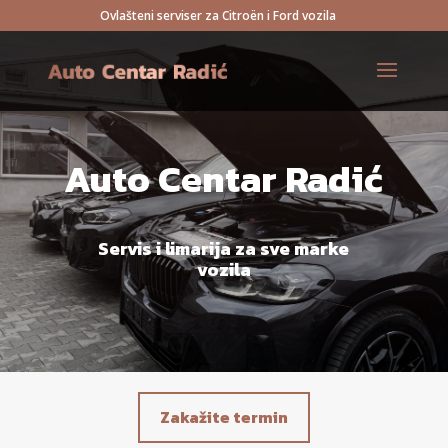
Ovlašteni serviser za Citroën i Ford vozila
Auto Centar Radić
Servis i limarija za sve marke
vozila
Zakažite termin